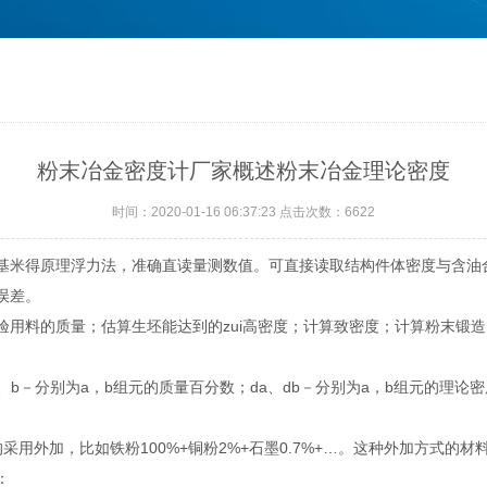
粉末冶金密度计厂家概述粉末冶金理论密度
时间：2020-01-16 06:37:23 点击次数：6622
米得原理浮力法，准确直读量测数值。可直接读取结构件体密度与含油
误差。
料的质量；估算生坯能达到的zui高密度；计算致密度；计算粉末锻造
)；a、b－分别为a，b组元的质量百分数；da、db－分别为a，b组元的理
用外加，比如铁粉100%+铜粉2%+石墨0.7%+…。这种外加方式的
：