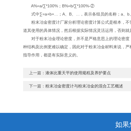
A%=a/∑*100%；B%=b/∑*100%-②
式中∑=a+b+…；A、B、…，表示各组员的名称；a、
粉末冶金密度计厂家分析理论密度计算公式是根本，不管
道其使用的具体情况，然后根据实际情况灵活运用，否则就
对于粉末冶金理论密度，并不是严格意思上的理论密度，
种结构及比例更难以确定，因此对于粉末冶金材料来说，严
指导作用，都是有实际意义的。
上一篇：
液体比重天平的使用规程及养护要点
下一篇：
粉末冶金密度计与粉末冶金的混合工艺概述
如果