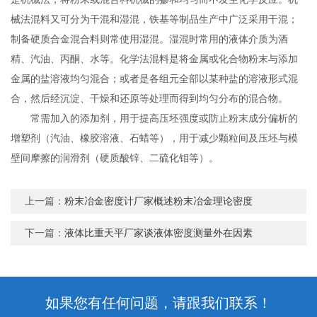
械法混料又可分为干混和湿混，铁基等制品生产中广泛采用干混；
制备硬质合金混合料则常使用湿混。湿混时常用的液体介质为酒
精、汽油、丙酮、水等。化学法混料是将金属或化合物粉末与添加
金属的盐溶液均匀混合；或者是各组元全部以某种盐的溶液形式混
合，然后经沉淀、干燥和还原等处理而得到均匀分布的混合物。
常需加入的添加剂，用于提高压坯强度或防止粉末成分偏析的
增塑剂（汽油、橡胶溶液、石蜡等），用于减少颗粒间及压坯与模
壁间摩擦的润滑剂（硬质酸锌、二硫化钼等）。
上一篇：
粉末冶金密度计厂家概述粉末冶金理论密度
下一篇：
液体比重天平厂家谈液体密度测量外在因素
如果您有任何问题，请跟我们联系！